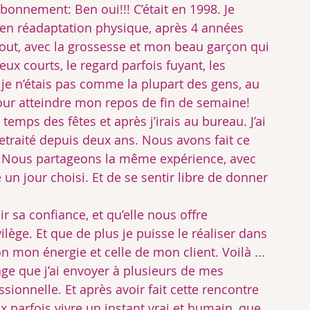
 bonnement: Ben oui!!! C’était en 1998. Je 
 en réadaptation physique, après 4 années 
 bout, avec la grossesse et mon beau garçon qui 
ux courts, le regard parfois fuyant, les 
 je n’étais pas comme la plupart des gens, au 
pour atteindre mon repos de fin de semaine! 
 temps des fêtes et après j’irais au bureau. J’ai 
retraité depuis deux ans. Nous avons fait ce 
or. Nous partageons la même expérience, avec 
e un jour choisi. Et de se sentir libre de donner 
r sa confiance, et qu’elle nous offre 
ilège. Et que de plus je puisse le réaliser dans 
mon énergie et celle de mon client. Voilà ... 
ge que j’ai envoyer à plusieurs de mes 
sionnelle. Et après avoir fait cette rencontre 
eux parfois vivre un instant vrai et humain, que 