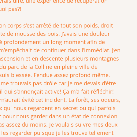
vrais dire, une expérience de récupération 
oi pas?!
n corps s’est arrêté de tout son poids, droit 
te de mousse des bois. J’avais une douleur 
spiré profondément un long moment afin de 
 m’empêchait de continuer dans l’immédiat. J’en 
en ascension et en descente plusieurs montagnes 
du parc de la Colline en pleine ville de 
e suis blessée. Fendue assez profond même. 
 me trouvais pas drôle car je me devais d’être 
qui s’annonçait active! Ça m’a fait réfléchir! 
aurait évité cet incident. La forêt, ses odeurs, 
x qui nous regardent en secret ou qui parfois 
nt pour nous garder dans un état de connexion. 
. Pas assez du moins. Je voulais suivre mes deux 
les regarder puisque je les trouve tellement 