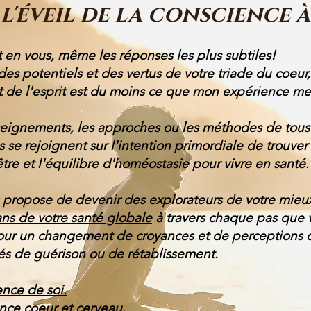
l'éveil de la conscience à 
t en vous, même les réponses les plus subtiles!
 des potentiels et des vertus de votre triade du coeur
t de l'esprit est du moins ce que mon expérience me
eignements, les approches ou les méthodes de tous 
s se rejoignent sur l'intention primordiale de trouver 
tre et l'équilibre d'homéostasie pour vivre en santé.
 propose de devenir des explorateurs de votre mieu
ans de votre santé globale
à travers chaque pas que 
our un changement de croyances et de perceptions 
és de guérison ou de rétablissement.
nce de soi.
ce coeur et cerveau.