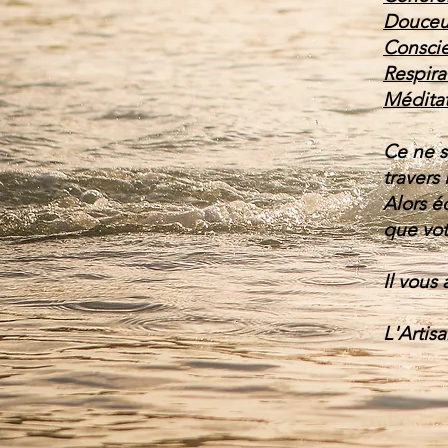
Douceur
Conscie
Respira
Méditat
Ce ne s
travers 
Alors é
que vot
Il vous 
L'Artis