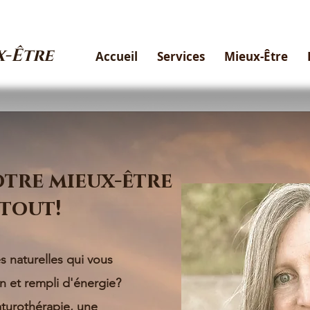
x-Être
Accueil
Services
Mieux-Être
otre mieux-être
tout!
 naturelles qui vous
n et rempli d'énergie?
aturothérapie, une