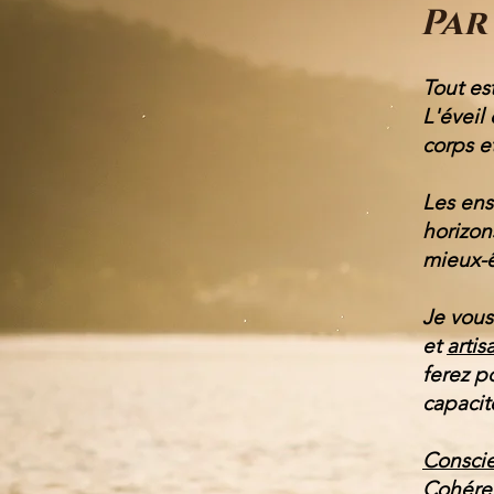
Par 
Tout es
L'éveil
corps e
Les ens
horizon
mieux-ê
Je vous
et
artis
ferez p
capacit
Conscie
Cohéren