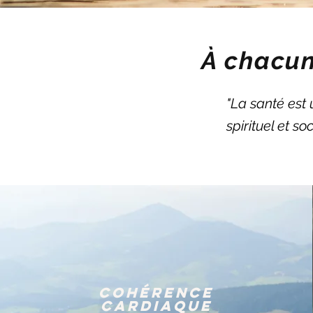
À chacun
"La santé est
spirituel et s
Cohérence
cardiaque