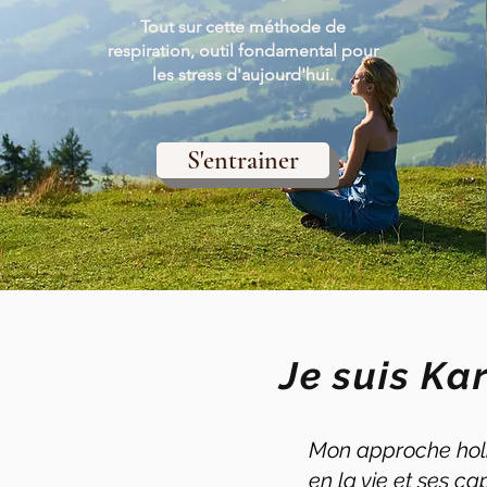
Tout sur cette méthode de
respiration, outil fondamental pour
les stress d'aujourd'hui.
S'entrainer
Je suis Ka
Mon approche holist
en la vie et ses ca