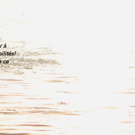
r à
ilités!
e ce