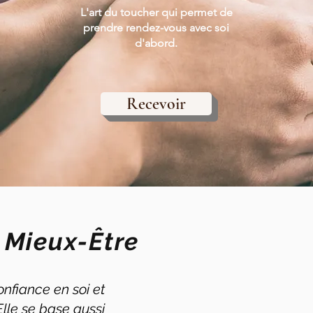
L'art du toucher qui permet de
prendre rendez-vous avec soi
d'abord.
Recevoir
u Mieux-Être
onfiance en soi et
Elle se base aussi