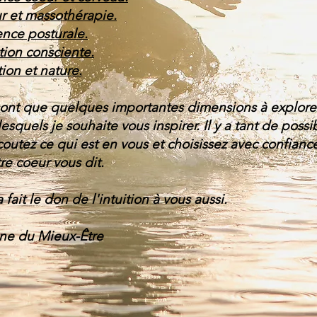
 et massothérapie.
nce posturale.
tion consciente.
ion et nature.
ont que quelques importantes dimensions à explore
lesquels je souhaite vous inspirer. Il y a tant de possib
coutez ce qui est en vous et choisissez avec confianc
re coeur vous dit.
a fait le don de l'intuition à vous aussi.
ane du Mieux-Être