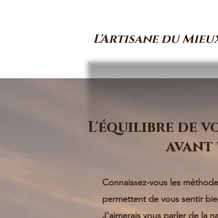
L'Artisane du Mieu
L'équilibre de v
avant 
Connaissez-vous les méthodes
permettent de vous sentir bie
J'aimerais vous parler de la n